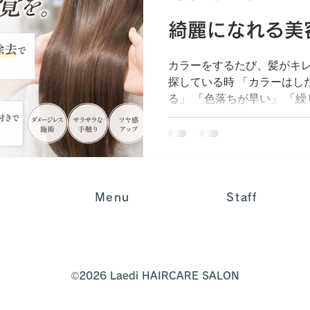
綺麗になれる美
カラーをするたび、髪がキレ
探している時 「カラーはし
る」 「色落ちが早い」 「
な悩みを感じたことはありませ
ー後の髪の状態”までこだわ
す。 なにが他サロンと違う
を染める過程で「アルカリ
ン」などの成分が髪や頭皮
Menu
Staff
ージや乾燥、色持ち低下の
そこでLaediでは、カラー
ジアミン》の除去を行い、
り軽減しています。 「カラ
「いつもよりツヤが続く」
©2026 Laedi HAIRCARE SALON
い理由のひとつです。 さら
修＆外部補修トリートメント