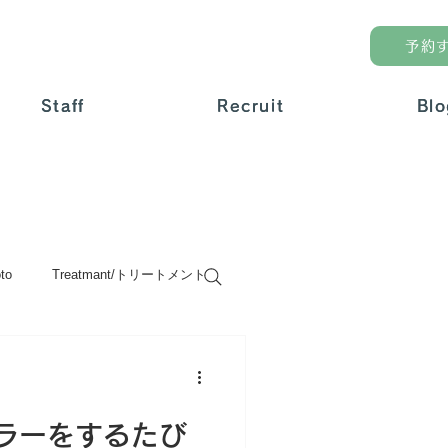
予約
Staff
Staff
Recruit
Recruit
Blo
Blo
to
Treatmant/トリートメント
uty/美容
Product/商品
ラーをするたび