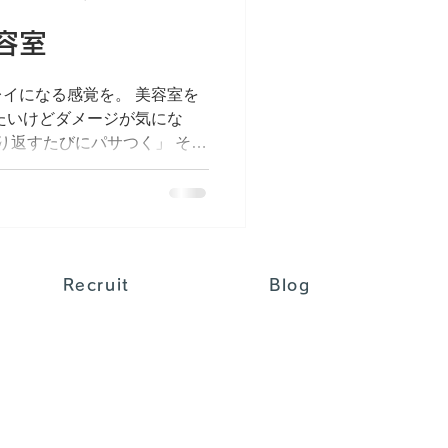
容室
イになる感覚を。 美容室を
たいけどダメージが気にな
繰り返すたびにパサつく」 そん
んか？ Laediでは、“カラ
った施術を大切にしていま
のか？ 一般的なカラーは、髪
」「過酸化水素」「ジアミ
に残留しやすく、それがダメ
Recruit
Blog
原因になることもあります。
後に《アルカリ・過酸化水素・
髪や頭皮への負担をできる限
ーしたのに手触りがいい」
そんな声をいただくことが多
に、当店のカラーには“内部補
”がセットになっています。