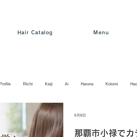
Hair Catalog
Hair Catalog
Menu
Menu
Profile
Riichi
Keiji
Ai
Haruna
Kotomi
Hao
Color/カラー
Perm/パーマ
Straight/ストレート
Bea
6月8日
那覇市小禄でカ