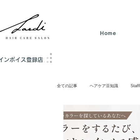
Home
Home
インボイス
登録店
全ての記事
ヘアケア豆知識
Staff
Headspa/ヘッドスパ
Cut/カット
News/お知らせ
Recruit/求人