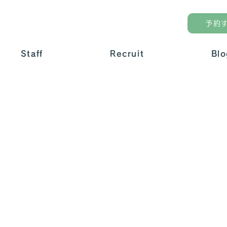
予約
Staff
Staff
Recruit
Recruit
Blo
Blo