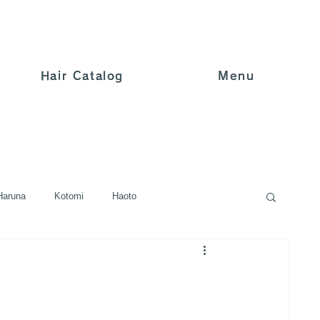
Hair Catalog
Hair Catalog
Menu
Menu
Haruna
Kotomi
Haoto
r/カラー
Perm/パーマ
Straight/ストレート