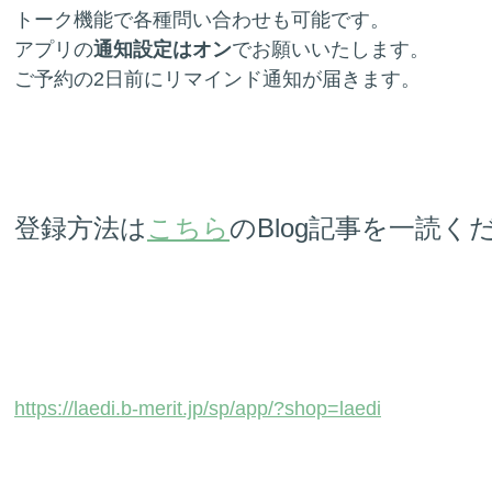
トーク機能で各種問い合わせも可能です。
アプリの
通知設定はオン
でお願いいたします。
ご予約の2日前にリマインド通知が届きます。
登録方法は
こちら
のBlog記事を一読く
https://laedi.b-merit.jp/sp/app/?shop=laedi