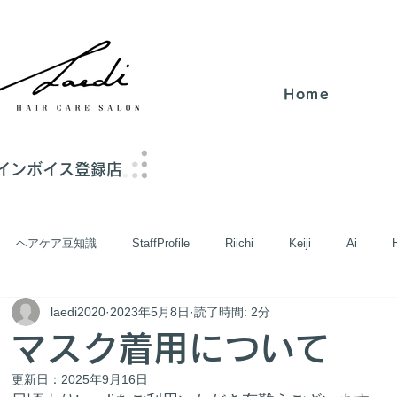
Home
Home
インボイス
登録店
ヘアケア豆知識
StaffProfile
Riichi
Keiji
Ai
laedi2020
2023年5月8日
読了時間: 2分
mant/トリートメント
Headspa/ヘッドスパ
Cut/カット
Colo
マスク着用について
更新日：
2025年9月16日
y/美容
Product/商品
News/お知らせ
Recruit/求人