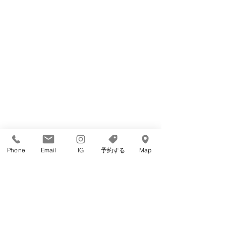
Phone
Email
IG
予約する
Map
ご予約は
公式アプリからが最優先
となってお
ります。
下記のURLかQRコードからダウンロード→
登録お願いいたします。
ポイント制度もあるのでお得に予約ができま
すよ◎
初回登録時1000ポイント贈呈中。