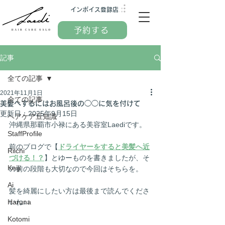
インボイス
登録店
予約する
記事
全ての記事
2021年11月1日
全ての記事
美髪へするにはお風呂後の◯◯に気を付けて
更新日：
2025年9月15日
ヘアケア豆知識
沖縄県那覇市小禄にある美容室Laediです。
StaffProfile
前のブログで【
ドライヤーをすると美髪へ近
Riichi
づける！？
】とゆーものを書きましたが、そ
Keiji
の前の段階も大切なので今回はそちらを。
Ai
髪を綺麗にしたい方は最後まで読んでくださ
Haruna
いね↓↓
Kotomi