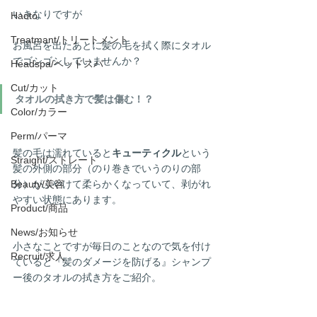
いきなりですが
Haoto
Treatmant/トリートメント
お風呂を出たあとに髪の毛を拭く際にタオル
でゴシゴシしていませんか？
Headspa/ヘッドスパ
Cut/カット
タオルの拭き方で髪は傷む！？
Color/カラー
Perm/パーマ
髪の毛は濡れていると
キューティクル
という
Straight/ストレート
髪の外側の部分（のり巻きでいうのりの部
Beauty/美容
分）がふやけて柔らかくなっていて、剥がれ
やすい状態にあります。
Product/商品
News/お知らせ
小さなことですが毎日のことなので気を付け
Recruit/求人
ていると『髪のダメージを防げる』シャンプ
ー後のタオルの拭き方をご紹介。