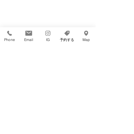
Phone
Email
IG
予約する
Map
ご予約は
公式アプリからが最優先
となってお
ります。
下記のURLかQRコードからダウンロード→
登録お願いいたします。
ポイント制度もあるのでお得に予約ができま
すよ◎
初回登録時1000ポイント贈呈中。
1ポイント＝1円、上限500ポイントで次回予
約時から使用可能◎
トーク機能で各種問い合わせも可能です。
アプリの
通知設定はオン
でお願いいたしま
す。
ご予約の2日前にリマインド通知が届きま
す。