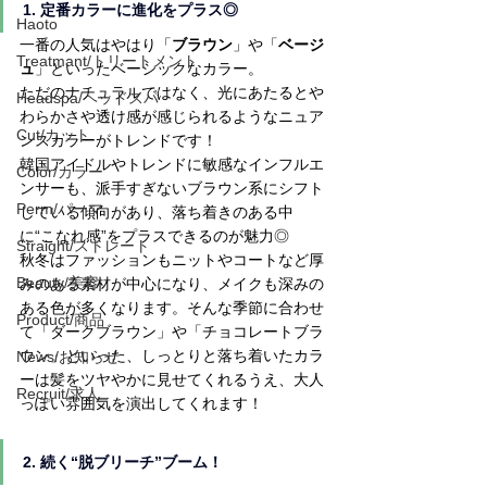
1. 定番カラーに進化をプラス◎
Haoto
一番の人気はやはり「
ブラウン
」や「
ベージ
Treatmant/トリートメント
ュ
」といったベーシックなカラー。
ただのナチュラルではなく、光にあたるとや
Headspa/ヘッドスパ
わらかさや透け感が感じられるようなニュア
Cut/カット
ンスカラーがトレンドです！
韓国アイドルやトレンドに敏感なインフルエ
Color/カラー
ンサーも、派手すぎないブラウン系にシフト
Perm/パーマ
している傾向があり、落ち着きのある中
に“こなれ感”をプラスできるのが魅力◎
Straight/ストレート
秋冬はファッションもニットやコートなど厚
Beauty/美容
みのある素材が中心になり、メイクも深みの
ある色が多くなります。そんな季節に合わせ
Product/商品
て「ダークブラウン」や「チョコレートブラ
ウン」といった、しっとりと落ち着いたカラ
News/お知らせ
ーは髪をツヤやかに見せてくれるうえ、大人
Recruit/求人
っぽい雰囲気を演出してくれます！
2. 続く“脱ブリーチ”ブーム！