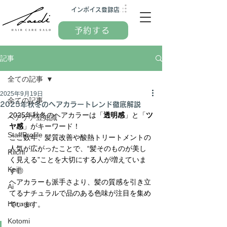
インボイス
登録店
予約する
記事
全ての記事
2025年9月19日
全ての記事
2025年秋冬のヘアカラートレンド徹底解説
2025年秋冬のヘアカラーは「
透明感
」と「
ツ
ヘアケア豆知識
ヤ感
」がキーワード！
StaffProfile
ここ数年、髪質改善や酸熱トリートメントの
人気が広がったことで、“髪そのものが美し
Riichi
く見える”ことを大切にする人が増えていま
Keiji
す◎ 
ヘアカラーも派手さより、髪の質感を引き立
Ai
てるナチュラルで品のある色味が注目を集め
Haruna
ています。
Kotomi